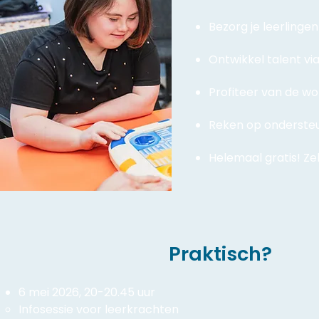
Bezorg je leerlinge
Ontwikkel talent v
Profiteer van de w
Reken op ondersteu
Helemaal gratis! Ze
Praktisch?
6 mei 2026, 20-20.45 uur
Infosessie voor leerkrachten