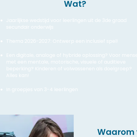
Wat?
Jaarlijkse wedstijd voor leerlingen uit de 3de graad
secundair onderwijs
Thema 2026-2027: Ontwerp een inclusief spel!
Een digitale, analoge of hybride oplossing? Voor mens
met een mentale, motorische, visuele of auditieve
beperking? Kinderen of volwassenen als doelgroep?
Alles kan!
In groepjes van 3-4 leerlingen
Waarom w